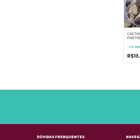
CASTA
PARTI
-
7
%
OF
R$13
DÚVIDAS FRENQUENTES
NAVEG