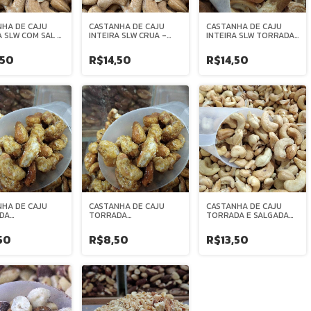
HA DE CAJU
CASTANHA DE CAJU
CASTANHA DE CAJU
A SLW COM SAL -
INTEIRA SLW CRUA -
INTEIRA SLW TORRADA
L
GRANEL
S/ SAL - GRANEL
,50
R$14,50
R$14,50
HA DE CAJU
CASTANHA DE CAJU
CASTANHA DE CAJU
DA
TORRADA
TORRADA E SALGADA
ELIZADA -
CARAMELIZADA COM
W1 - GRANEL
L
GERGELIM - GRANEL
50
R$8,50
R$13,50