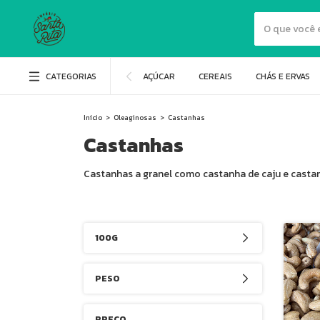
CATEGORIAS
AÇÚCAR
CEREAIS
CHÁS E ERVAS
Início
>
Oleaginosas
>
Castanhas
Castanhas
Castanhas a granel como castanha de caju e castanh
100G
PESO
PREÇO