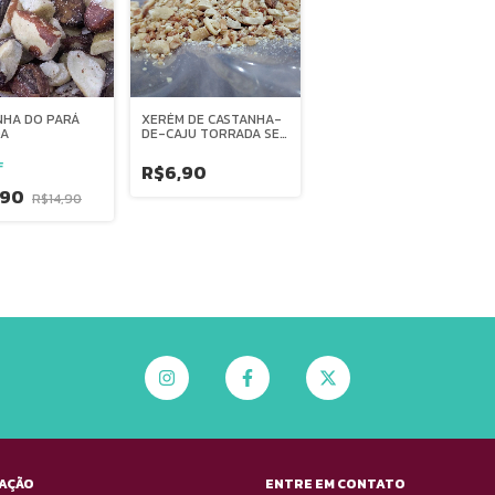
NHA DO PARÁ
XERÉM DE CASTANHA-
DA
DE-CAJU TORRADA SEM
SAL - GRANEL
F
R$6,90
,90
R$14,90
AÇÃO
ENTRE EM CONTATO