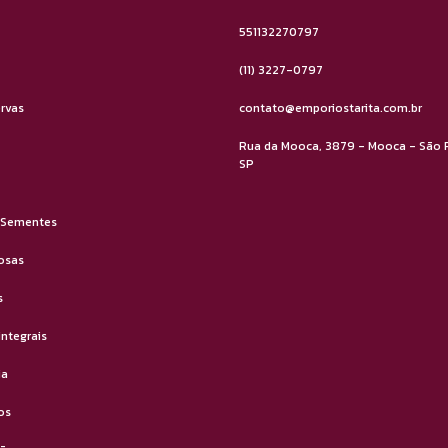
551132270797
(11) 3227-0797
ervas
contato@emporiostarita.com.br
Rua da Mooca, 3879 - Mooca - São 
SP
 Sementes
osas
s
integrais
ia
os