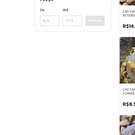
De
Até
CASTAN
INTEIR
GRANE
APLICAR
R$14
CASTAN
TORRA
CARAM
GRANE
R$8,