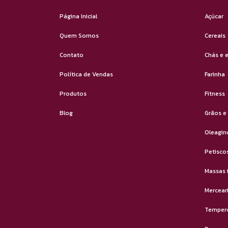
Página Inicial
Açúcar
Quem Somos
Cereais
Contato
Chás e 
Política de Vendas
Farinha
Produtos
Fitness
Blog
Grãos e
Oleagin
Petisco
Massas 
Mercear
Temper